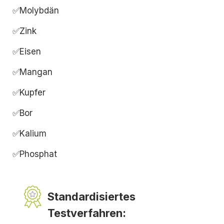
✅Molybdän
✅Zink
✅Eisen
✅Mangan
✅Kupfer
✅Bor
✅Kalium
✅Phosphat
Standardisiertes
Testverfahren: