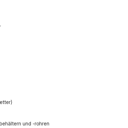
r
etter)
behältern und -rohren