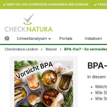
✔️ ÜBER 150.000 ZUFRIEDENE KUNDINNEN UND KUNDEN
✔️ VERS
inhalt springen
Umweltanalysen
Portale
Initiativen
Checknatura Lexikon
Wasser
BPA-frei? - So vermeiden
BPA-
In diesem 
Welch
Wie S
Wie S