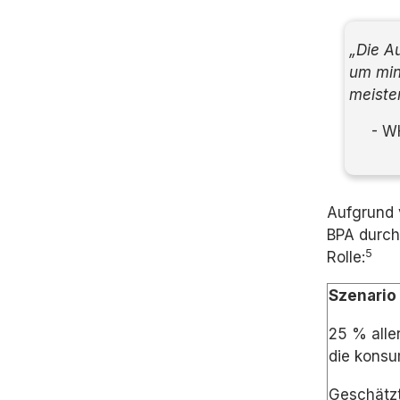
„Die A
um min
meiste
- WHO,
Aufgrund 
BPA durch
5
Rolle:
Szenario 
25 % alle
die konsu
Geschätzt