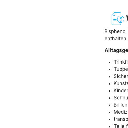
Bisphenol
enthalten:
Alltagsge
Trinkf
Tuppe
Sicher
Kunsts
Kinde
Schnul
Brille
Mediz
transp
Teile 