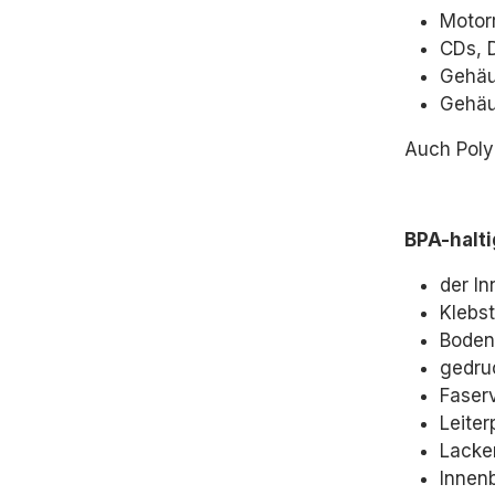
Motor
CDs, 
Gehäu
Gehäu
Auch Poly
BPA-halti
der I
Klebst
Boden
gedruc
Faserv
Leiter
Lacke
Innen