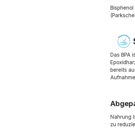
Bisphenol
(Parkschei
Das BPA i
Epoxidharz
bereits a
Aufnahme 
Abgepa
Nahrung i
zu reduzie