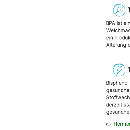
BPA ist ei
Weichmach
ein Produ
Alterung 
Bisphenol 
gesundhei
Stoffwech
derzeit st
gesundhei
👉
Hormon