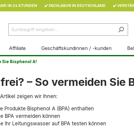
AND IN 24 STUNDEN
✔️ FACHLABOR IN DEUTSCHLAND
✔️ VERSTÄ
Affiliate
Geschäftskundinnen / -kunden
Be
 Sie Bisphenol A!
frei? – So vermeiden Sie 
Artikel zeigen wir Ihnen:
e Produkte Bisphenol A (BPA) enthalten
ie BPA vermeiden können
ie Ihr Leitungswasser auf BPA testen können