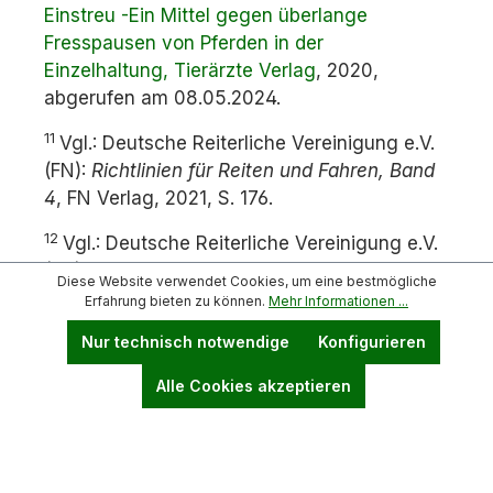
Einstreu -Ein Mittel gegen überlange
Fresspausen von Pferden in der
Einzelhaltung, Tierärzte Verlag
, 2020,
abgerufen am 08.05.2024.
11
Vgl.: Deutsche Reiterliche Vereinigung e.V.
(FN):
Richtlinien für Reiten und Fahren, Band
4
, FN Verlag, 2021, S. 176.
12
Vgl.: Deutsche Reiterliche Vereinigung e.V.
(FN):
Richtlinien für Reiten und Fahren, Band
Diese Website verwendet Cookies, um eine bestmögliche
4
, FN Verlag, 2021, S. 148.
Erfahrung bieten zu können.
Mehr Informationen ...
13
Nur technisch notwendige
Konfigurieren
Vgl.: Deutsche Reiterliche Vereinigung e.V.
(FN):
Richtlinien für Reiten und Fahren, Band
Alle Cookies akzeptieren
4
, FN Verlag, 2021, S. 148.
14
Vgl.: Deutsche Reiterliche Vereinigung e.V.
(FN):
Richtlinien für Reiten und Fahren, Band