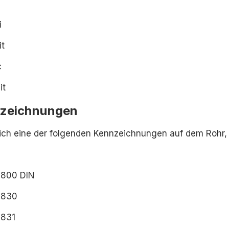
i
it
c
it
nzeichnungen
sich eine der folgenden Kennzeichnungen auf dem Rohr,
9800 DIN
9830
9831