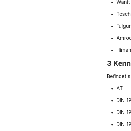
Wanit
Tosch
Fulgur
Amro
Himan
3 Ken
Befindet 
AT
DIN 1
DIN 1
DIN 1