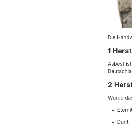
Die Handw
1 Hers
Asbest is
Deutschla
2 Herst
Wurde das
Eterni
Durit