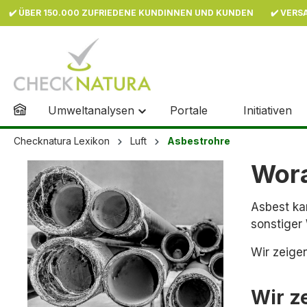
✔️ ÜBER 150.000 ZUFRIEDENE KUNDINNEN UND KUNDEN
✔️ VERS
inhalt springen
Umweltanalysen
Portale
Initiativen
Checknatura Lexikon
Luft
Asbestrohre
Wora
Asbest ka
sonstiger
Wir zeige
Wir z