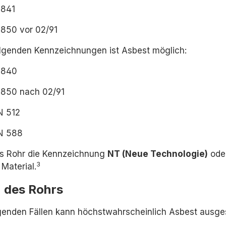
9841
9850 vor 02/91
olgenden Kennzeichnungen ist Asbest möglich:
9840
9850 nach 02/91
N 512
N 588
as Rohr die Kennzeichnung
NT (Neue Technologie)
ode
3
Material.
 des Rohrs
lgenden Fällen kann höchstwahrscheinlich Asbest ausg