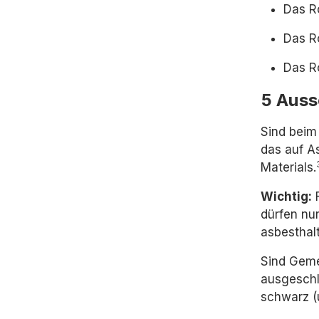
Das Ro
Das Ro
Das Ro
5 Auss
Sind beim 
das auf A
Materials.
Wichtig:
F
dürfen nu
asbesthal
Sind Geme
ausgeschl
schwarz (