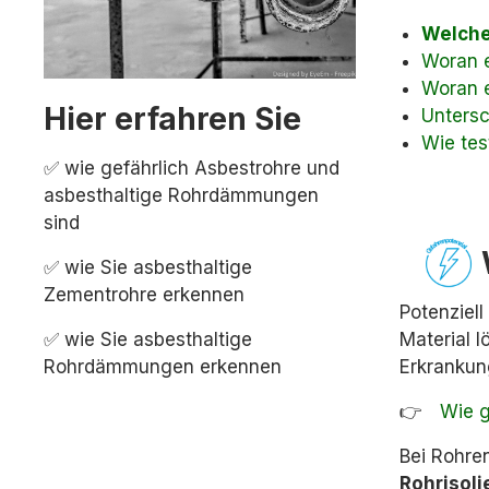
Welche
Woran 
Woran e
Hier erfahren Sie
Untersc
Wie tes
✅ wie gefährlich Asbestrohre und
asbesthaltige Rohrdämmungen
sind
✅ wie Sie asbesthaltige
Zementrohre erkennen
Potenziel
✅ wie Sie asbesthaltige
Material 
Rohrdämmungen erkennen
Erkrankun
👉ﾠ
Wie g
Bei Rohre
Rohrisol