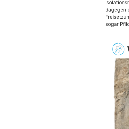
Isolation
dagegen d
Freisetzu
sogar Pfl