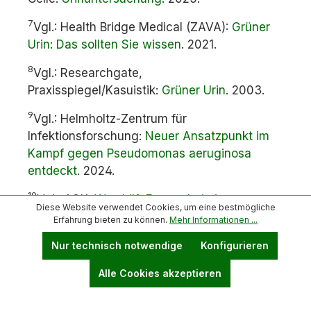
7
Vgl.: Health Bridge Medical (ZAVA):
Grüner
Urin: Das sollten Sie wissen
. 2021.
8
Vgl.: Researchgate,
Praxisspiegel/Kasuistik:
Grüner Urin
. 2003.
9
Vgl.: Helmholtz-Zentrum für
Infektionsforschung:
Neuer Ansatzpunkt im
Kampf gegen Pseudomonas aeruginosa
entdeckt
. 2024.
10
Vgl.: AOK:
Was hilft Frauen bei einer
Diese Website verwendet Cookies, um eine bestmögliche
Blasenentzündung?
2023.
Erfahrung bieten zu können.
Mehr Informationen ...
11
Vgl.: Öffentliches Gesundheitsportal
Nur technisch notwendige
Konfigurieren
Österreich:
Harnwegsinfektion
. 2025.
Alle Cookies akzeptieren
12
Vgl.: Öffentliches Gesundheitsportal
Österreich:
Nierenbeckenentzündung
. 2025.