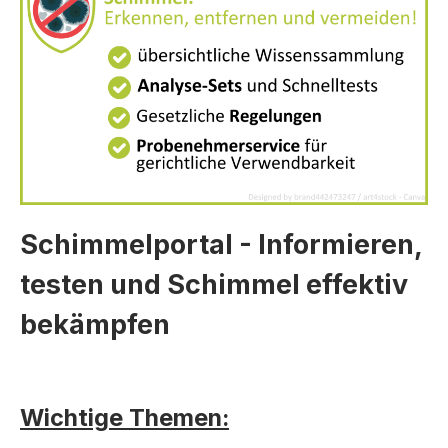
Schimmelportal - Informieren,
testen und Schimmel effektiv
X
X
X
X
X
X
X
X
X
X
X
X
X
X
X
bekämpfen
Wichtige Themen: